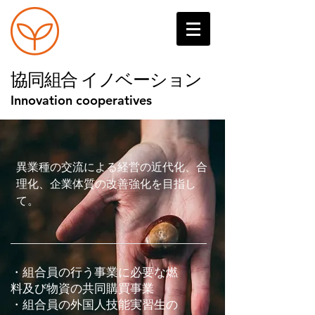
​協同組合 イノベーション
Innovation cooperatives
異業種の交流による経営の近代化、合
理化、
企業体質の改善強化を目指し
て。
・組合員の行う事業に必要な燃
料及び物資の共同購買事業
・組合員の外国人技能実習生の