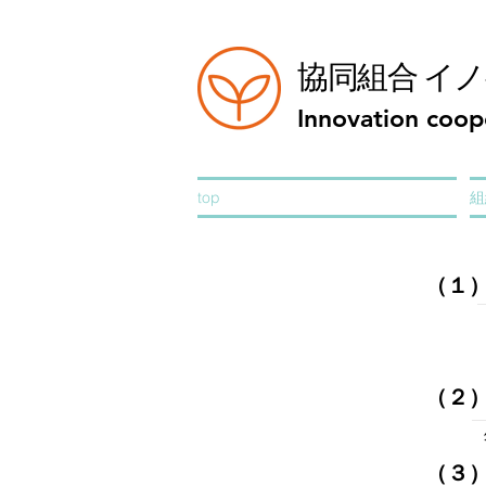
​協同組合 イ
Innovation coop
top
組
​（
​事業内容
​（
​（