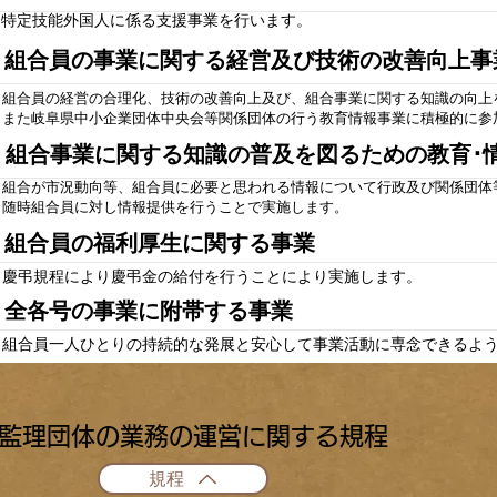
特定技能外国人に係る
支援事業を行います。
４）組合員の事業に関する経営及び技術の改善向上事
組合員の経営の合理化、技術の改善向上及び、組合事業に関する知識の向上
また岐阜県中小企業団体中央会等関係団体の行う教育情報事業に積極的に参
５）組合事業に関する知識の普及を図るための教育･
組合が市況動向等、組合員に必要と思われる情報について行政及び関係団体
随時組合員に対し情報提供を行うことで実施します。
６）組合員の福利厚生に関する事業
慶弔規程により慶弔金の給付を行うことにより実施します。
７）全各号の事業に附帯する事業
組合員一人ひとりの持続的な発展と安心して事業活動に専念できるよ
​監理団体の業務の運営に関する規程
規程