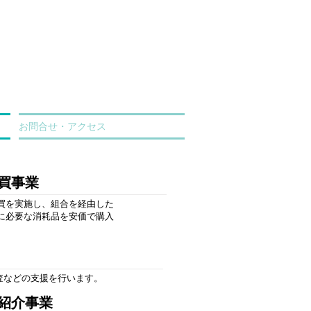
お問合せ・アクセス
買事業
買を実施し、組合を経由した
に必要な消耗品を安価で購入
査などの支援
を行います。
紹介事業