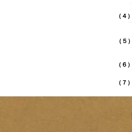
​（
​（
​（
​（